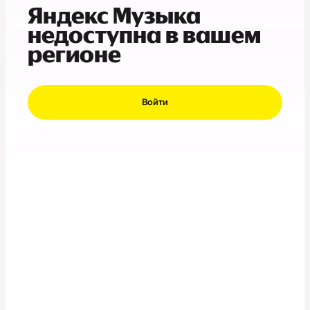
Яндекс Музыка
недоступна в вашем
регионе
Войти