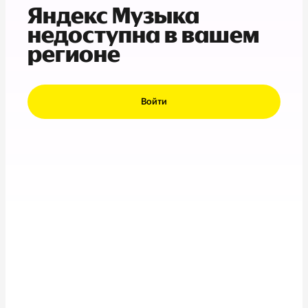
Яндекс Музыка
недоступна в вашем
регионе
Войти