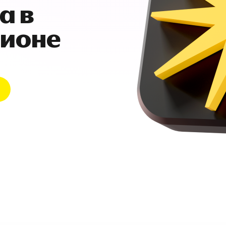
а в
гионе