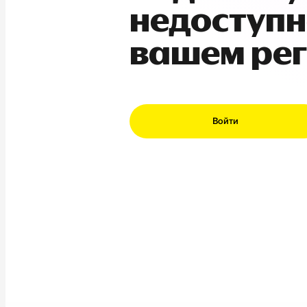
недоступн
вашем ре
Войти