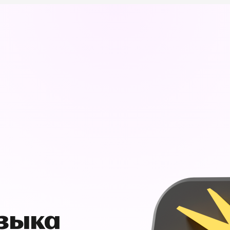
узыка