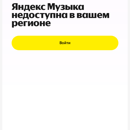
Яндекс Музыка
недоступна в вашем
регионе
Войти