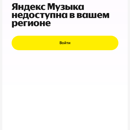
Яндекс Музыка
недоступна в вашем
регионе
Войти