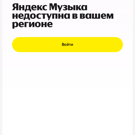
Яндекс Музыка
недоступна в вашем
регионе
Войти