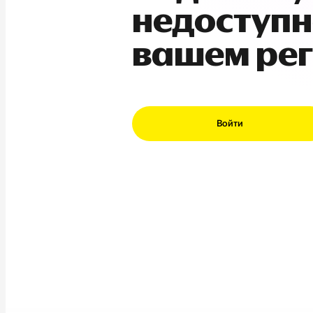
недоступн
вашем ре
Войти