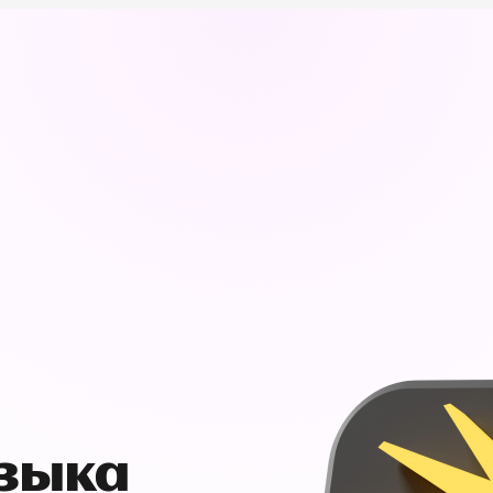
узыка