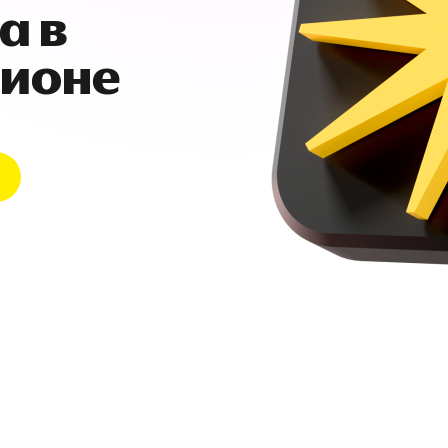
а в
гионе