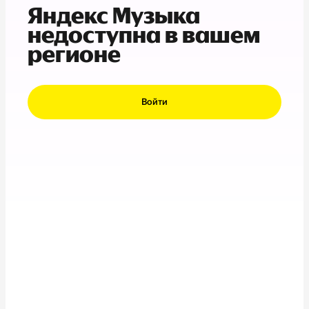
Яндекс Музыка
недоступна в вашем
регионе
Войти