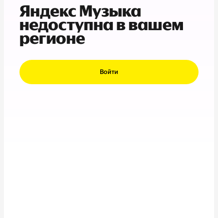
Яндекс Музыка
недоступна в вашем
регионе
Войти