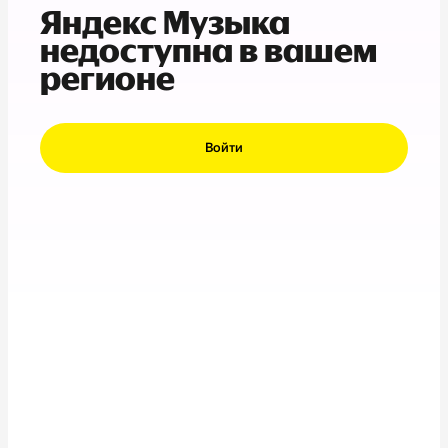
Яндекс Музыка
недоступна в вашем
регионе
Войти