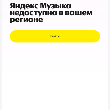
Яндекс Музыка
недоступна в вашем
регионе
Войти