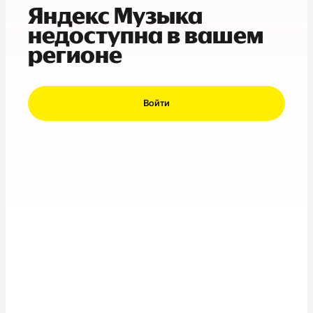
Яндекс Музыка
недоступна в вашем
регионе
Войти