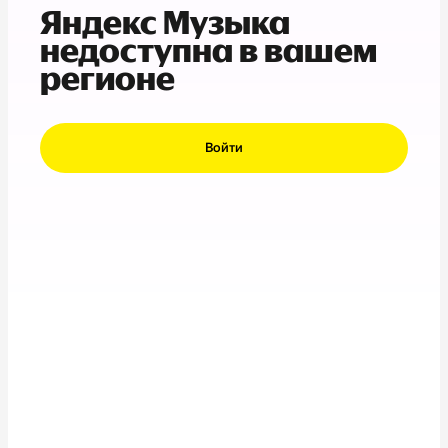
Яндекс Музыка
недоступна в вашем
регионе
Войти