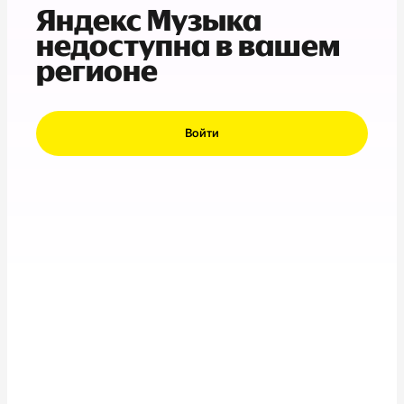
Яндекс Музыка
недоступна в вашем
регионе
Войти