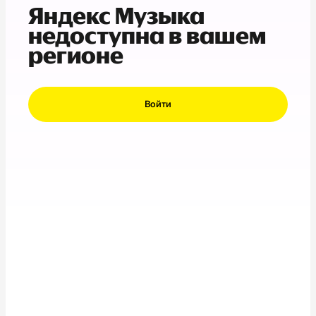
Яндекс Музыка
недоступна в вашем
регионе
Войти