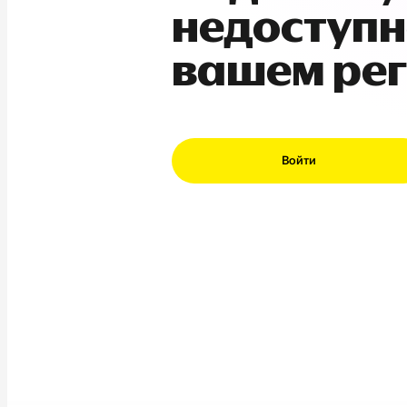
недоступн
вашем ре
Войти