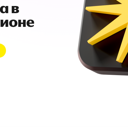
а в
гионе