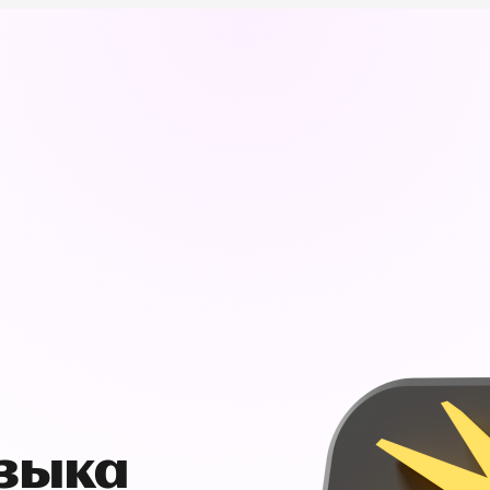
узыка