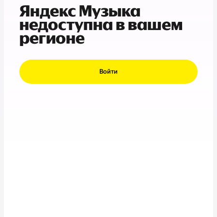
Яндекс Музыка
недоступна в вашем
регионе
Войти