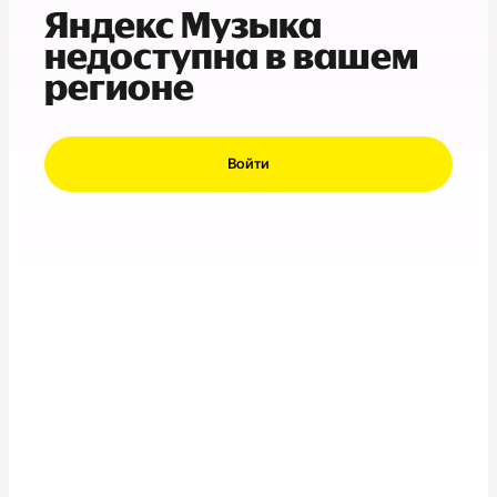
Яндекс Музыка
недоступна в вашем
регионе
Войти