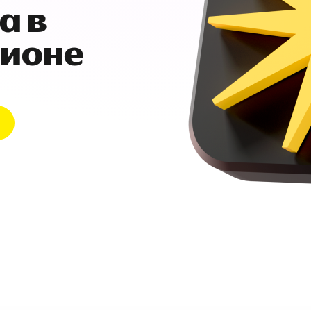
а в
гионе