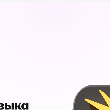
узыка