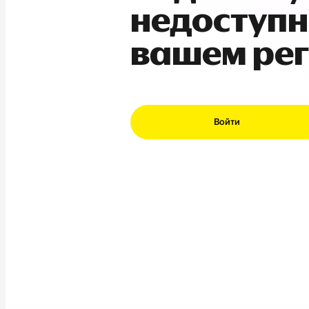
недоступн
вашем ре
Войти