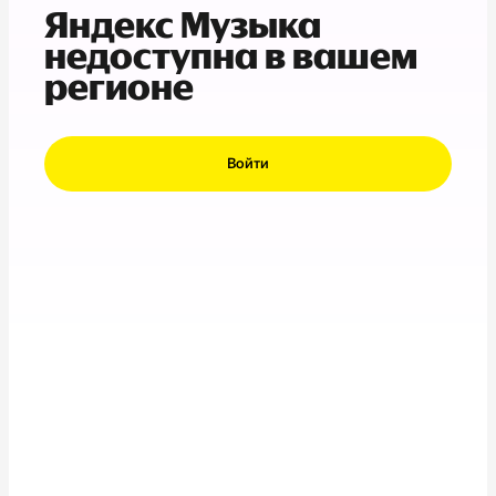
Яндекс Музыка
недоступна в вашем
регионе
Войти