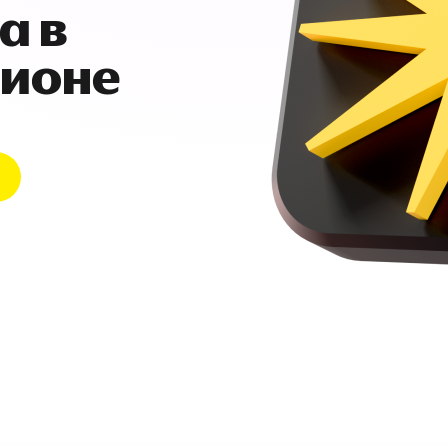
а в
гионе