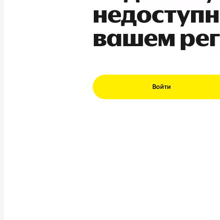
недоступн
вашем ре
Войти