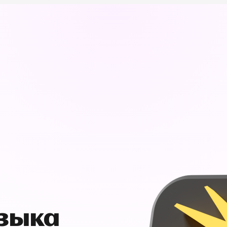
узыка