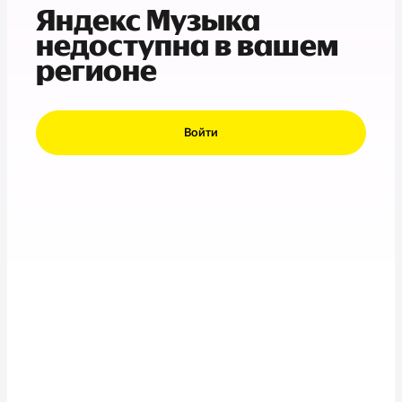
Яндекс Музыка
недоступна в вашем
регионе
Войти