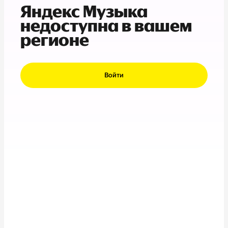
Яндекс Музыка
недоступна в вашем
регионе
Войти