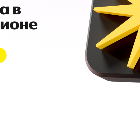
а в
гионе