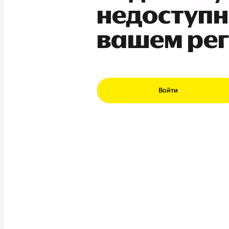
недоступн
вашем ре
Войти