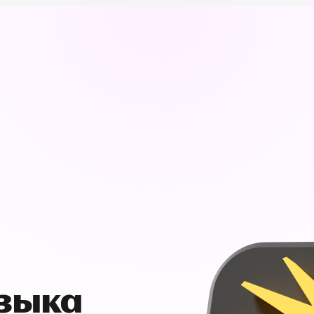
узыка