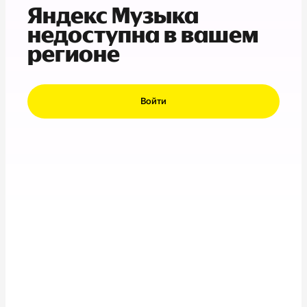
Яндекс Музыка
недоступна в вашем
регионе
Войти