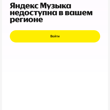
Яндекс Музыка
недоступна в вашем
регионе
Войти