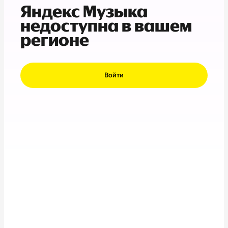
Яндекс Музыка
недоступна в вашем
регионе
Войти