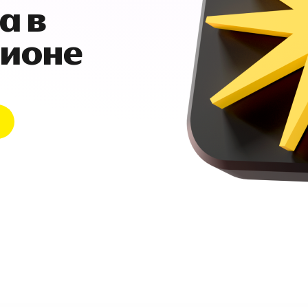
а в
гионе