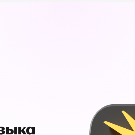
узыка