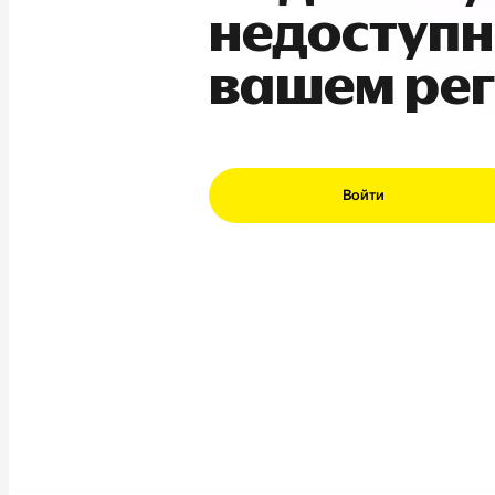
недоступн
вашем ре
Войти