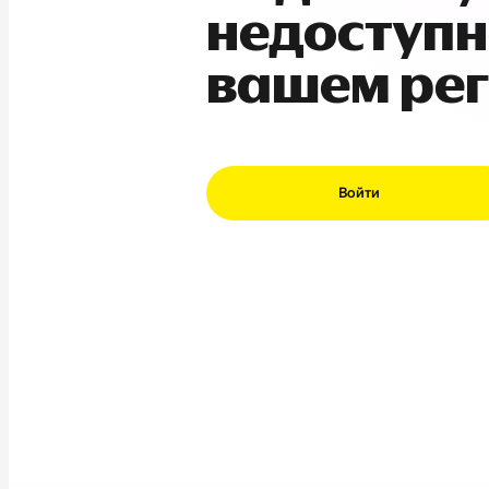
недоступн
вашем ре
Войти