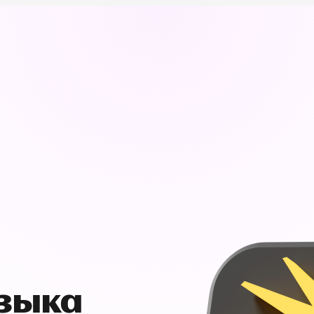
узыка