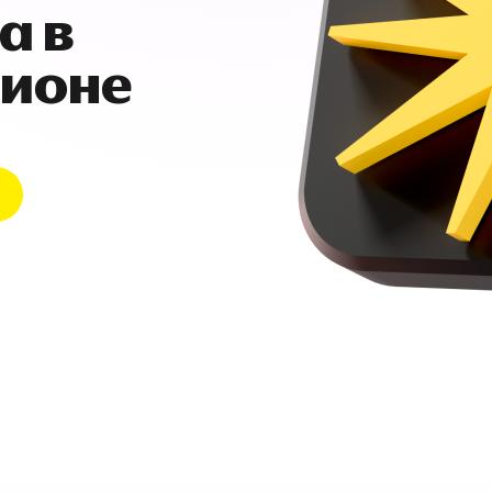
а в
гионе