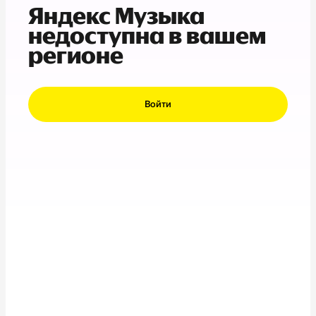
Яндекс Музыка
недоступна в вашем
регионе
Войти