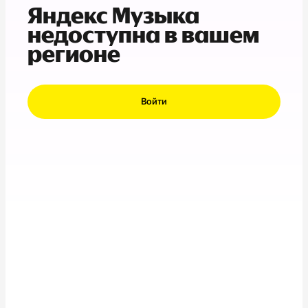
Яндекс Музыка
недоступна в вашем
регионе
Войти