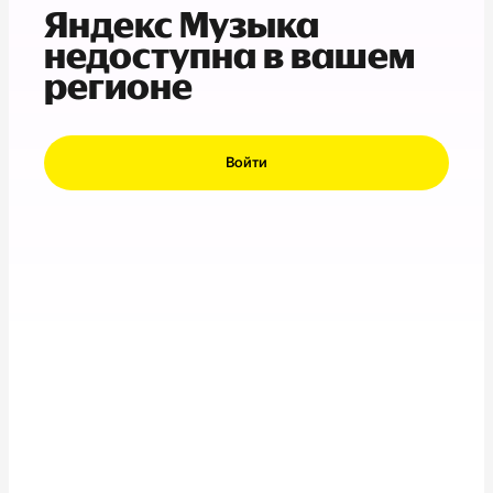
Яндекс Музыка
недоступна в вашем
регионе
Войти