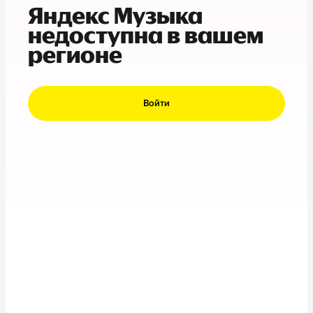
Яндекс Музыка
недоступна в вашем
регионе
Войти