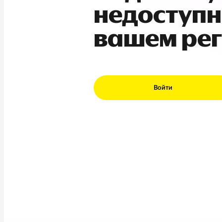
недоступн
вашем ре
Войти