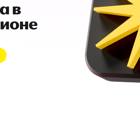
а в
гионе