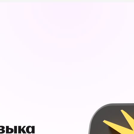
узыка