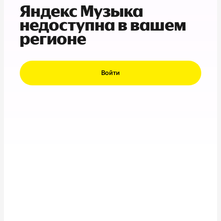
Яндекс Музыка
недоступна в вашем
регионе
Войти