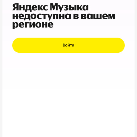
Яндекс Музыка
недоступна в вашем
регионе
Войти