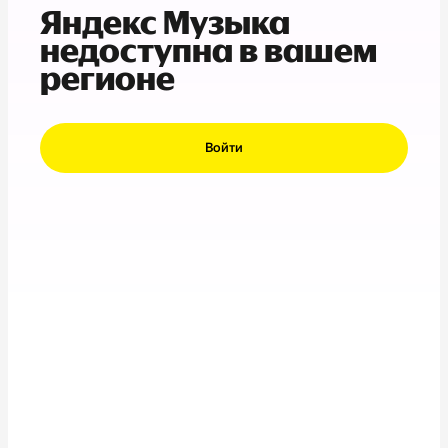
Яндекс Музыка
недоступна в вашем
регионе
Войти