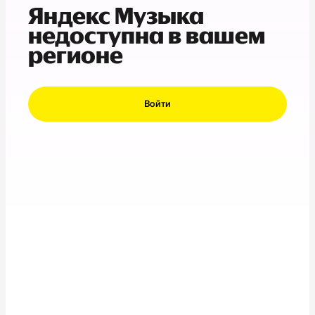
Яндекс Музыка
недоступна в вашем
регионе
Войти