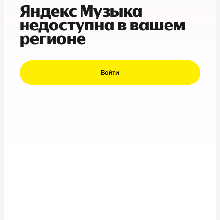
Яндекс Музыка
недоступна в вашем
регионе
Войти