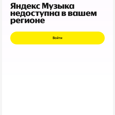
Яндекс Музыка
недоступна в вашем
регионе
Войти