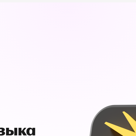
узыка