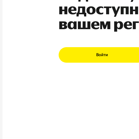
недоступн
вашем ре
Войти