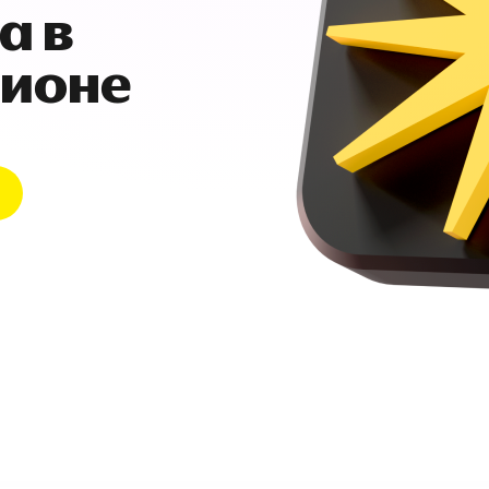
а в
гионе