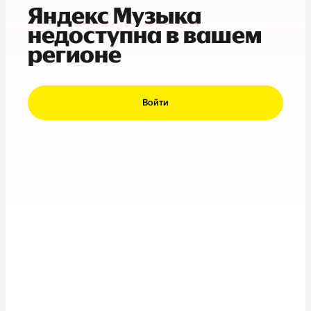
Яндекс Музыка
недоступна в вашем
регионе
Войти