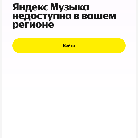
Яндекс Музыка
недоступна в вашем
регионе
Войти