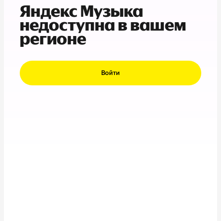
Яндекс Музыка
недоступна в вашем
регионе
Войти