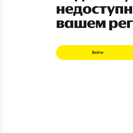
недоступн
вашем ре
Войти