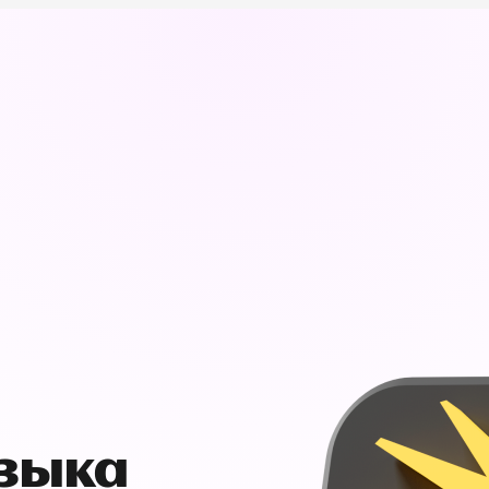
узыка