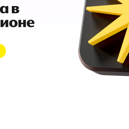
а в
гионе