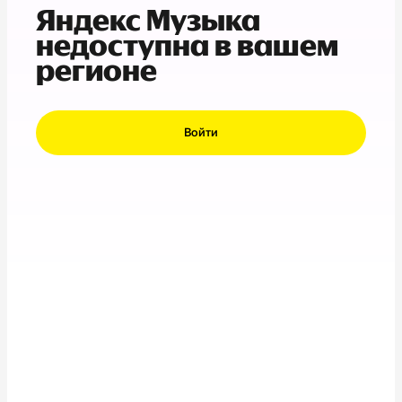
Яндекс Музыка
недоступна в вашем
регионе
Войти