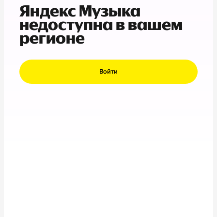
Яндекс Музыка
недоступна в вашем
регионе
Войти