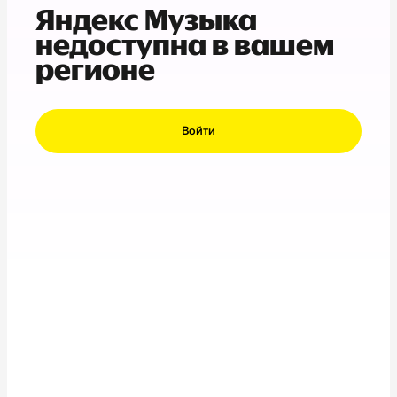
Яндекс Музыка
недоступна в вашем
регионе
Войти