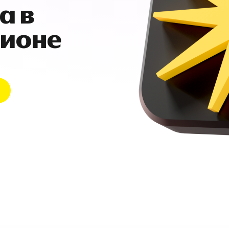
а в
гионе