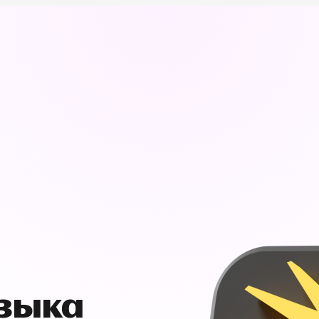
узыка