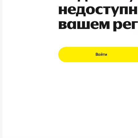
недоступн
вашем ре
Войти