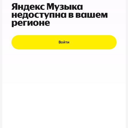
Яндекс Музыка
недоступна в вашем
регионе
Войти